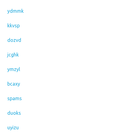
ydmmk
kkvsp
dozvd
jcghk
ymzyl
bcaxy
spams
duoks
uyizu