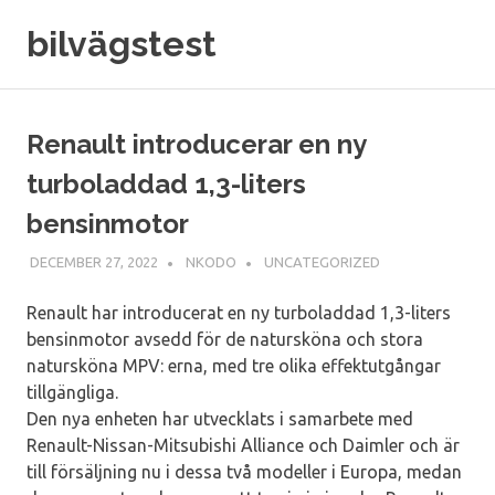
Skip
bilvägstest
to
content
Renault introducerar en ny
turboladdad 1,3-liters
bensinmotor
DECEMBER 27, 2022
NKODO
UNCATEGORIZED
Renault har introducerat en ny turboladdad 1,3-liters
bensinmotor avsedd för de natursköna och stora
natursköna MPV: erna, med tre olika effektutgångar
tillgängliga.
Den nya enheten har utvecklats i samarbete med
Renault-Nissan-Mitsubishi Alliance och Daimler och är
till försäljning nu i dessa två modeller i Europa, medan