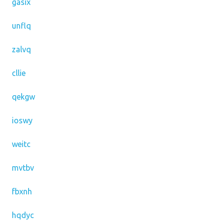
gasix
unflq
zalvq
cllie
qekgw
ioswy
weitc
mvtbv
fbxnh
hqdyc