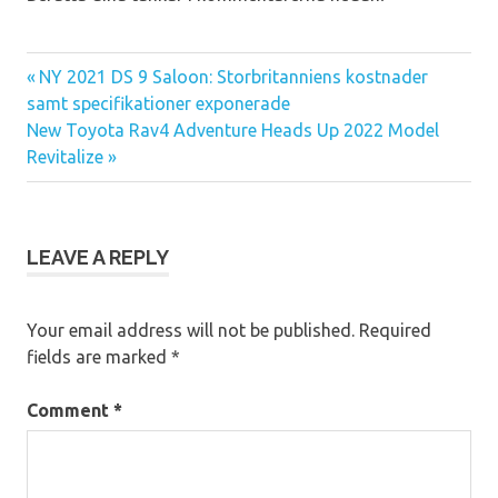
Previous
NY 2021 DS 9 Saloon: Storbritanniens kostnader
Post
Post:
samt specifikationer exponerade
navigation
Next
New Toyota Rav4 Adventure Heads Up 2022 Model
Post:
Revitalize
LEAVE A REPLY
Your email address will not be published.
Required
fields are marked
*
Comment
*