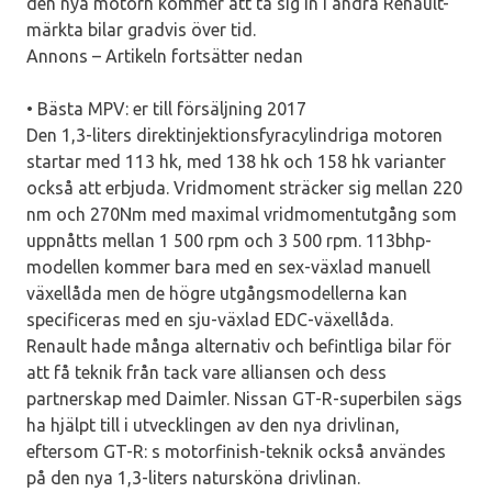
den nya motorn kommer att ta sig in i andra Renault-
märkta bilar gradvis över tid.
Annons – Artikeln fortsätter nedan
• Bästa MPV: er till försäljning 2017
Den 1,3-liters direktinjektionsfyracylindriga motoren
startar med 113 hk, med 138 hk och 158 hk varianter
också att erbjuda. Vridmoment sträcker sig mellan 220
nm och 270Nm med maximal vridmomentutgång som
uppnåtts mellan 1 500 rpm och 3 500 rpm. 113bhp-
modellen kommer bara med en sex-växlad manuell
växellåda men de högre utgångsmodellerna kan
specificeras med en sju-växlad EDC-växellåda.
Renault hade många alternativ och befintliga bilar för
att få teknik från tack vare alliansen och dess
partnerskap med Daimler. Nissan GT-R-superbilen sägs
ha hjälpt till i utvecklingen av den nya drivlinan,
eftersom GT-R: s motorfinish-teknik också användes
på den nya 1,3-liters natursköna drivlinan.