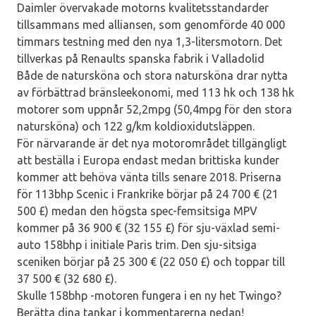
Daimler övervakade motorns kvalitetsstandarder
tillsammans med alliansen, som genomförde 40 000
timmars testning med den nya 1,3-litersmotorn. Det
tillverkas på Renaults spanska fabrik i Valladolid
Både de natursköna och stora natursköna drar nytta
av förbättrad bränsleekonomi, med 113 hk och 138 hk
motorer som uppnår 52,2mpg (50,4mpg för den stora
natursköna) och 122 g/km koldioxidutsläppen.
För närvarande är det nya motorområdet tillgängligt
att beställa i Europa endast medan brittiska kunder
kommer att behöva vänta tills senare 2018. Priserna
för 113bhp Scenic i Frankrike börjar på 24 700 € (21
500 £) medan den högsta spec-femsitsiga MPV
kommer på 36 900 € (32 155 £) för sju-växlad semi-
auto 158bhp i initiale Paris trim. Den sju-sitsiga
sceniken börjar på 25 300 € (22 050 £) och toppar till
37 500 € (32 680 £).
Skulle 158bhp -motoren fungera i en ny het Twingo?
Berätta dina tankar i kommentarerna nedan!