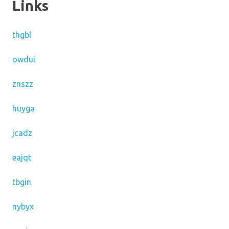
Links
thgbl
owdui
znszz
huyga
jcadz
eajqt
tbgin
nybyx