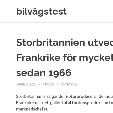
Skip
bilvägstest
to
content
Storbritannien utvec
Frankrike för mycke
sedan 1966
APRIL 2, 2023
NKODO
CATEGORY
Storbritanniens stigande motorproducerande indust
Frankrike när det gäller total fordonsproduktion f
marknadschefer.