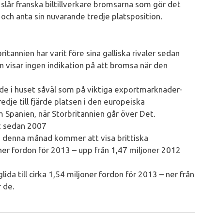
slår franska biltillverkare bromsarna som gör det
n och anta sin nuvarande tredje platsposition.
tannien har varit före sina galliska rivaler sedan
visar ingen indikation på att bromsa när den
åde i huset såväl som på viktiga exportmarknader-
edje till fjärde platsen i den europeiska
Spanien, när Storbritannien går över Det.
st sedan 2007
re denna månad kommer att visa brittiska
ner fordon för 2013 – upp från 1,47 miljoner 2012
da till cirka 1,54 miljoner fordon för 2013 – ner från
 de.