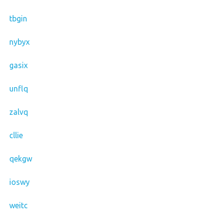
tbgin
nybyx
gasix
unflq
zalvq
cllie
qekgw
ioswy
weitc