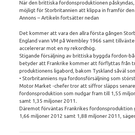
När den brittiska fordonsproduktionen påskyndas, 
möjligt för Storbritannien att klippa in framför de
Annons – Artikeln fortsätter nedan
Det kommer att vara den allra första gången Storbri
England vann VM på Wembley 1966 samt tillväxten 
accelererar mot en ny rekordhög.
Stigande försäljning av brittiska byggda fordon-b
betyder att Frankrike kommer att förflyttas från tr
produktionens ligabord, bakom Tyskland såväl som 
• Storbritanniens nya fordonsförsäljning som stör
Motor Market -chefer tror att siffror släpps sena
fordonsproduktion som nudgar fram till 1,55 miljo
samt 1,35 miljoner 2011.
Däremot förväntas Frankrikes fordonsproduktion gli
1,66 miljoner 2012 samt 1,88 miljoner 2011, säger