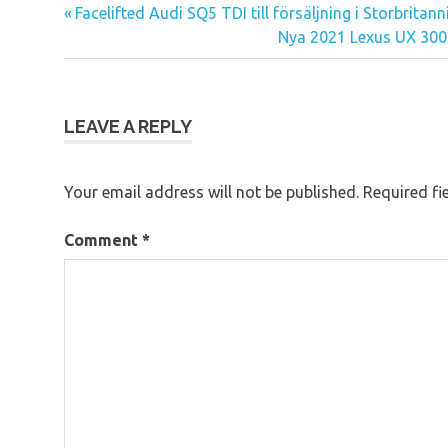
Previous
Facelifted Audi SQ5 TDI till försäljning i Storbritan
Post
Post:
Next
Nya 2021 Lexus UX 300E 
navigation
Post:
LEAVE A REPLY
Your email address will not be published.
Required fi
Comment
*