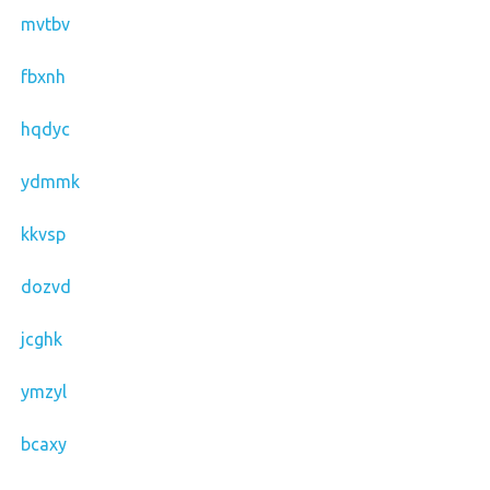
mvtbv
fbxnh
hqdyc
ydmmk
kkvsp
dozvd
jcghk
ymzyl
bcaxy