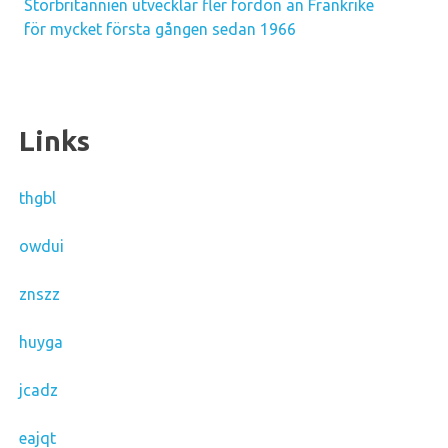
Storbritannien utvecklar fler fordon än Frankrike
för mycket första gången sedan 1966
Links
thgbl
owdui
znszz
huyga
jcadz
eajqt